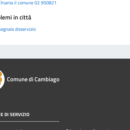
Chiama il comune 02 950821
lemi in città
Segnala disservizio
Comune di Cambiago
E DI SERVIZIO