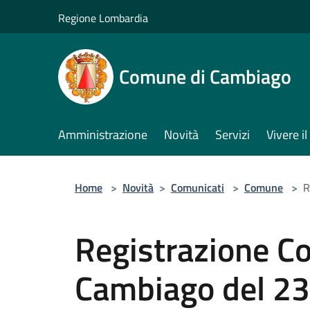
Salta al contenuto principale
Regione Lombardia
Comune di Cambiago
Amministrazione
Novità
Servizi
Vivere 
Home
>
Novità
>
Comunicati
>
Comune
>
R
Registrazione C
Cambiago del 2