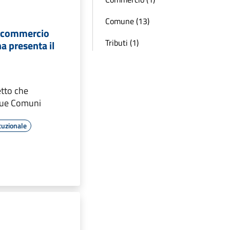
Comune (13)
el commercio
Tributi (1)
a presenta il
etto che
que Comuni
tuzionale