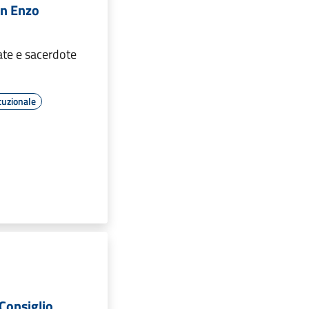
n Enzo
ate e sacerdote
tuzionale
Consiglio