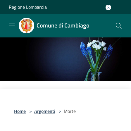
Salta al contenuto principale
Regione Lombardia
Comune di Cambiago
Home
>
Argomenti
>
Morte