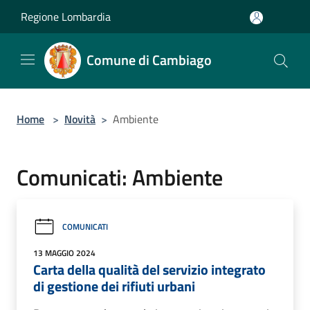
Salta al contenuto principale
Regione Lombardia
Comune di Cambiago
Home
>
Novità
>
Ambiente
Comunicati: Ambiente
COMUNICATI
13 MAGGIO 2024
Carta della qualità del servizio integrato
di gestione dei rifiuti urbani