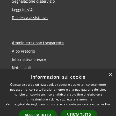
Segnalazione disservizio
Leggi le FAQ
Richiesta assistenza
Amministrazione trasparente
Albo Pretorio
Informativa privacy
Note legali
×
Dichiarazione di accessibilità
Informazioni sui cookie
Questo sito web utilizza cookie tecnici e assimilati strettamente
necessari al corretto funzionamento e alla navigazione del sito,
nonché un cookie tecnico analitico al solo fine di elaborare
informazioni statistiche, aggregate e anonime.
RSS
Copyright © 2026 • Comune di
Per maggiori dettagli, può consultare la cookie policy al seguente
link
Accessibilità
Cambiago • Powered by
Privacy
Municipium
Accesso
•
RIFIUTA TUTTO
ACCETTA TUTTO