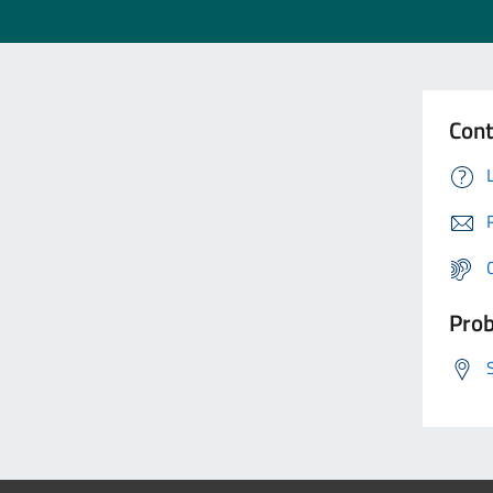
Cont
Prob