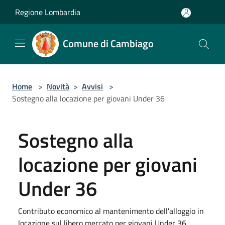
Salta al contenuto principale
Regione Lombardia
Comune di Cambiago
Home
>
Novità
>
Avvisi
>
Sostegno alla locazione per giovani Under 36
Sostegno alla
locazione per giovani
Under 36
Contributo economico al mantenimento dell'alloggio in
locazione sul libero mercato per giovani Under 36