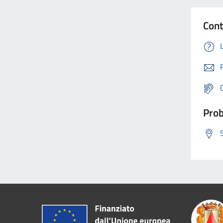
Cont
Prob