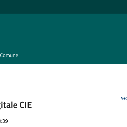
il Comune
Ved
tale CIE
9:39