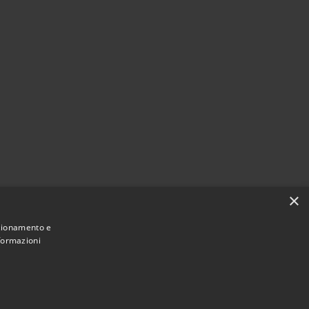
×
nzionamento e
nformazioni