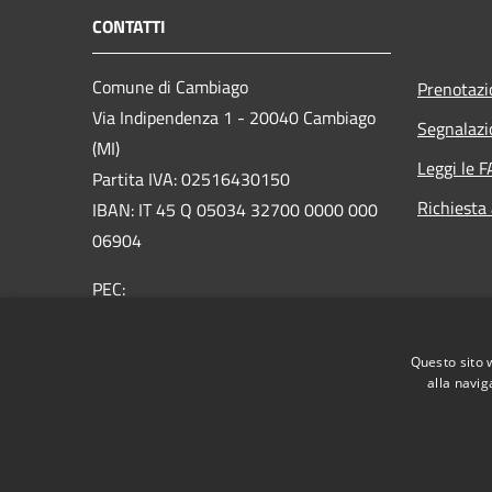
CONTATTI
Comune di Cambiago
Prenotaz
Via Indipendenza 1 - 20040 Cambiago
Segnalazi
(MI)
Leggi le 
Partita IVA: 02516430150
Richiesta
IBAN: IT 45 Q 05034 32700 0000 000
06904
PEC:
protocollo@pec.comunecambiago.com
Centralino Unico: 02950821
Questo sito 
Fattura Elettronica: UF8GLJ
alla navig