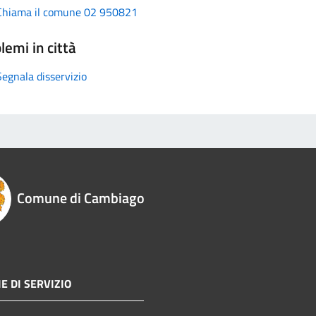
Chiama il comune 02 950821
lemi in città
Segnala disservizio
Comune di Cambiago
E DI SERVIZIO