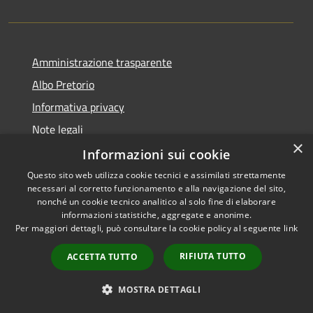
Amministrazione trasparente
Albo Pretorio
Informativa privacy
Note legali
×
Dichiarazione di accessibilità
Informazioni sui cookie
Questo sito web utilizza cookie tecnici e assimilati strettamente
necessari al corretto funzionamento e alla navigazione del sito,
nonché un cookie tecnico analitico al solo fine di elaborare
informazioni statistiche, aggregate e anonime.
RSS
Copyright © 2026 • Comune di
Per maggiori dettagli, può consultare la cookie policy al seguente
link
Accessibilità
Cambiago • Powered by
Privacy
Municipium
Accesso
•
RIFIUTA TUTTO
ACCETTA TUTTO
Cookie
redazione
Mappa del sito
MOSTRA DETTAGLI