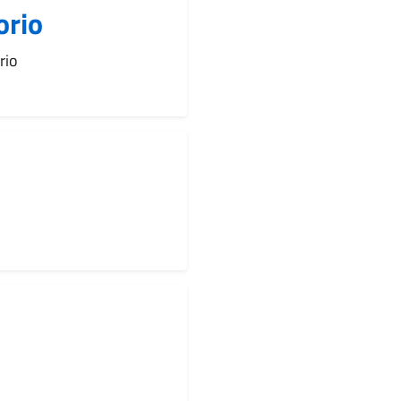
orio
rio