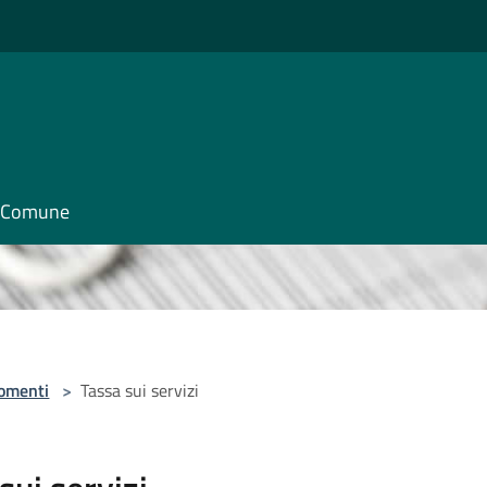
il Comune
omenti
>
Tassa sui servizi