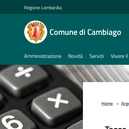
Salta al contenuto principale
Regione Lombardia
Comune di Cambiago
Amministrazione
Novità
Servizi
Vivere 
Home
>
Arg