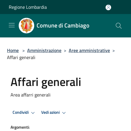
Salta al contenuto principale
Regione Lombardia
Comune di Cambiago
Home
>
Amministrazione
>
Aree amministrative
>
Affari generali
Affari generali
Area affarri generali
Condividi
Vedi azioni
Argomenti: