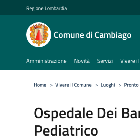
Salta al contenuto principale
Regione Lombardia
Comune di Cambiago
Amministrazione
Novità
Servizi
Vivere 
Home
>
Vivere il Comune
>
Luoghi
>
Pronto
Ospedale Dei Ba
Pediatrico