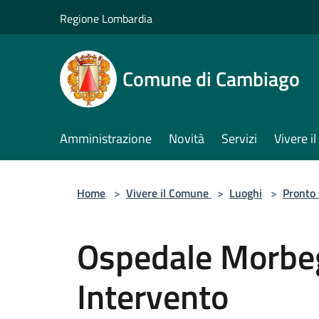
Salta al contenuto principale
Regione Lombardia
Comune di Cambiago
Amministrazione
Novità
Servizi
Vivere 
Home
>
Vivere il Comune
>
Luoghi
>
Pronto
Ospedale Morbeg
Intervento