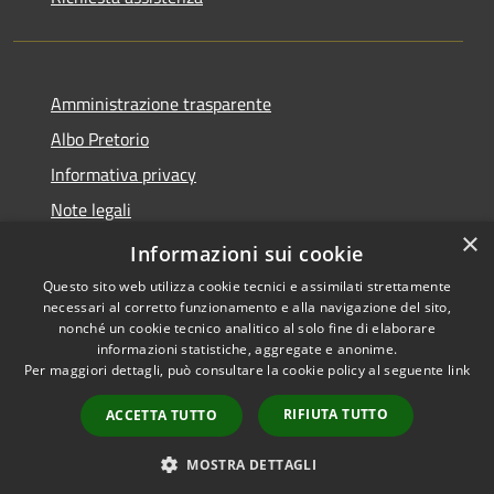
Amministrazione trasparente
Albo Pretorio
Informativa privacy
Note legali
×
Dichiarazione di accessibilità
Informazioni sui cookie
Questo sito web utilizza cookie tecnici e assimilati strettamente
necessari al corretto funzionamento e alla navigazione del sito,
nonché un cookie tecnico analitico al solo fine di elaborare
informazioni statistiche, aggregate e anonime.
RSS
Copyright © 2026 • Comune di
Per maggiori dettagli, può consultare la cookie policy al seguente
link
Accessibilità
Cambiago • Powered by
Privacy
Municipium
Accesso
•
RIFIUTA TUTTO
ACCETTA TUTTO
Cookie
redazione
Mappa del sito
MOSTRA DETTAGLI