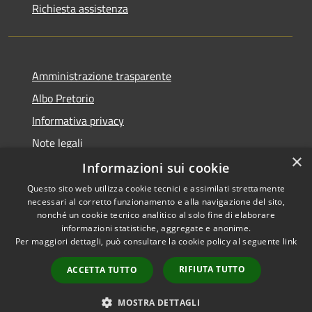
Richiesta assistenza
Amministrazione trasparente
Albo Pretorio
Informativa privacy
Note legali
×
Dichiarazione di accessibilità
Informazioni sui cookie
Questo sito web utilizza cookie tecnici e assimilati strettamente
necessari al corretto funzionamento e alla navigazione del sito,
nonché un cookie tecnico analitico al solo fine di elaborare
informazioni statistiche, aggregate e anonime.
RSS
Copyright © 2026 • Comune di
Per maggiori dettagli, può consultare la cookie policy al seguente
link
Accessibilità
Cambiago • Powered by
Privacy
Municipium
Accesso
•
RIFIUTA TUTTO
ACCETTA TUTTO
Cookie
redazione
Mappa del sito
MOSTRA DETTAGLI