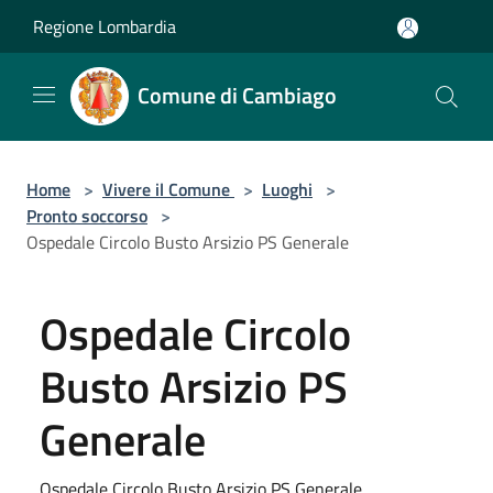
Salta al contenuto principale
Regione Lombardia
Comune di Cambiago
Home
>
Vivere il Comune
>
Luoghi
>
Pronto soccorso
>
Ospedale Circolo Busto Arsizio PS Generale
Ospedale Circolo
Busto Arsizio PS
Generale
Ospedale Circolo Busto Arsizio PS Generale