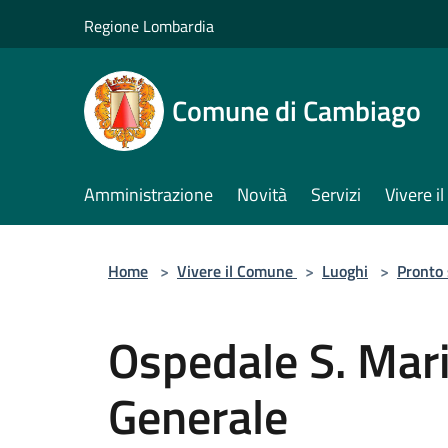
Salta al contenuto principale
Regione Lombardia
Comune di Cambiago
Amministrazione
Novità
Servizi
Vivere 
Home
>
Vivere il Comune
>
Luoghi
>
Pronto
Ospedale S. Mari
Generale