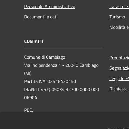
Personale Amministrativo
Catasto e
Documenti e dati
Turismo
Mobilità e
CONTATTI
Comune di Cambiago
Prenotaz
Via Indipendenza 1 - 20040 Cambiago
Segnalazi
(MI)
Leggi le 
Partita IVA: 02516430150
Richiesta
IBAN: IT 45 Q 05034 32700 0000 000
06904
PEC:
protocollo@pec.comunecambiago.com
Centralino Unico: 02950821