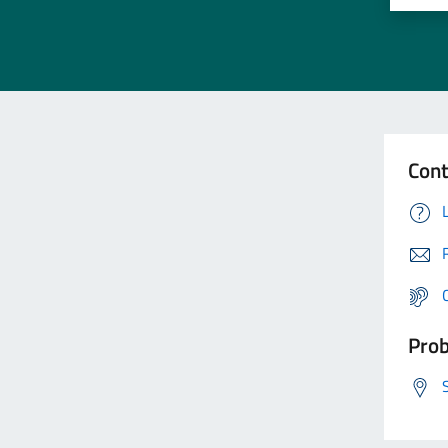
Cont
Prob